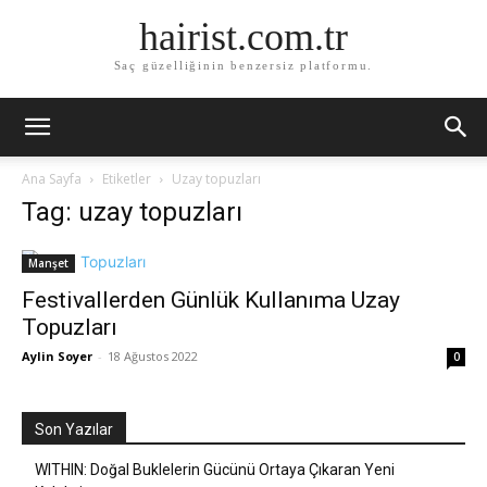
hairist.com.tr
Saç güzelliğinin benzersiz platformu.
Ana Sayfa
Etiketler
Uzay topuzları
Tag: uzay topuzları
Manşet
Festivallerden Günlük Kullanıma Uzay
Topuzları
Aylin Soyer
-
18 Ağustos 2022
0
Son Yazılar
WITHIN: Doğal Buklelerin Gücünü Ortaya Çıkaran Yeni