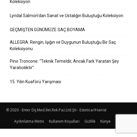
Koleksiyon
Lyndal Salmon’dan Sanat ve Ustalığın Buluştuğu Koleksiyon
GEÇMİŞTEN GÜNÜMÜZE SAÇ BOYAMA
ALLEGRA: Rengin, Işığın ve Duygunun Buluştuğu Bir Saç
Koleksiyonu
Pino Troncone: “Teknik Temeldir, Ancak Fark Yaratan Şey
Yaratıcılıktır”
15. Yılın Kuaförü Yarışması
© 2020 - Enter Dij.Med.İlet.Rek.Paz.Ltd.Şti - Estetica//Hairist
Aydınlatma Metni
Kullanım Koşulları
Gizlilik
Künye
İletişim