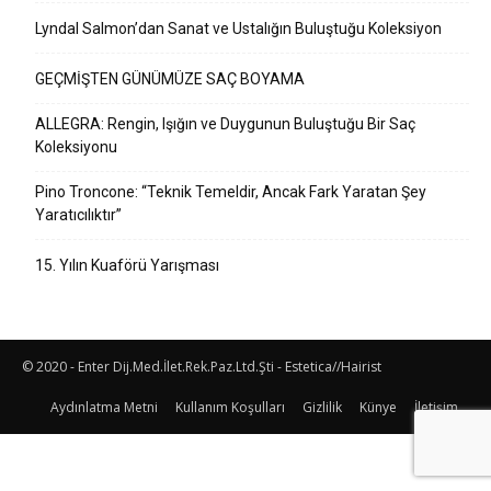
Lyndal Salmon’dan Sanat ve Ustalığın Buluştuğu Koleksiyon
GEÇMİŞTEN GÜNÜMÜZE SAÇ BOYAMA
ALLEGRA: Rengin, Işığın ve Duygunun Buluştuğu Bir Saç
Koleksiyonu
Pino Troncone: “Teknik Temeldir, Ancak Fark Yaratan Şey
Yaratıcılıktır”
15. Yılın Kuaförü Yarışması
© 2020 - Enter Dij.Med.İlet.Rek.Paz.Ltd.Şti - Estetica//Hairist
Aydınlatma Metni
Kullanım Koşulları
Gizlilik
Künye
İletişim