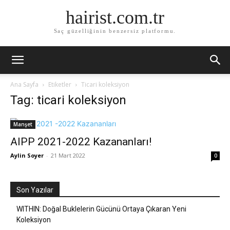
hairist.com.tr
Saç güzelliğinin benzersiz platformu.
Ana Sayfa
Etiketler
Ticari koleksiyon
Tag: ticari koleksiyon
Manşet
AIPP 2021-2022 Kazananları!
Aylin Soyer
-
21 Mart 2022
0
Son Yazılar
WITHIN: Doğal Buklelerin Gücünü Ortaya Çıkaran Yeni
Koleksiyon