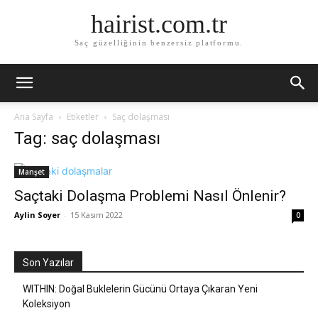
hairist.com.tr
Saç güzelliğinin benzersiz platformu.
Ana Sayfa
Etiketler
Saç dolaşması
Tag: saç dolaşması
Manşet
Saçtaki Dolaşma Problemi Nasıl Önlenir?
Aylin Soyer
-
15 Kasım 2022
0
Son Yazılar
WITHIN: Doğal Buklelerin Gücünü Ortaya Çıkaran Yeni
Koleksiyon