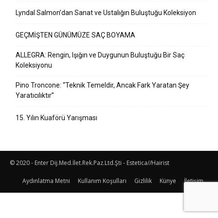
Lyndal Salmon’dan Sanat ve Ustalığın Buluştuğu Koleksiyon
GEÇMİŞTEN GÜNÜMÜZE SAÇ BOYAMA
ALLEGRA: Rengin, Işığın ve Duygunun Buluştuğu Bir Saç
Koleksiyonu
Pino Troncone: “Teknik Temeldir, Ancak Fark Yaratan Şey
Yaratıcılıktır”
15. Yılın Kuaförü Yarışması
© 2020 - Enter Dij.Med.İlet.Rek.Paz.Ltd.Şti - Estetica//Hairist
Aydınlatma Metni
Kullanım Koşulları
Gizlilik
Künye
İletişim