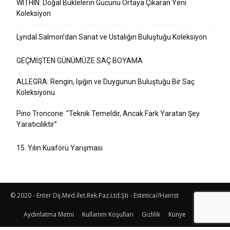
WITHIN: Doğal Buklelerin Gücünü Ortaya Çıkaran Yeni
Koleksiyon
Lyndal Salmon’dan Sanat ve Ustalığın Buluştuğu Koleksiyon
GEÇMİŞTEN GÜNÜMÜZE SAÇ BOYAMA
ALLEGRA: Rengin, Işığın ve Duygunun Buluştuğu Bir Saç
Koleksiyonu
Pino Troncone: “Teknik Temeldir, Ancak Fark Yaratan Şey
Yaratıcılıktır”
15. Yılın Kuaförü Yarışması
© 2020 - Enter Dij.Med.İlet.Rek.Paz.Ltd.Şti - Estetica//Hairist
Aydınlatma Metni
Kullanım Koşulları
Gizlilik
Künye
İletişim