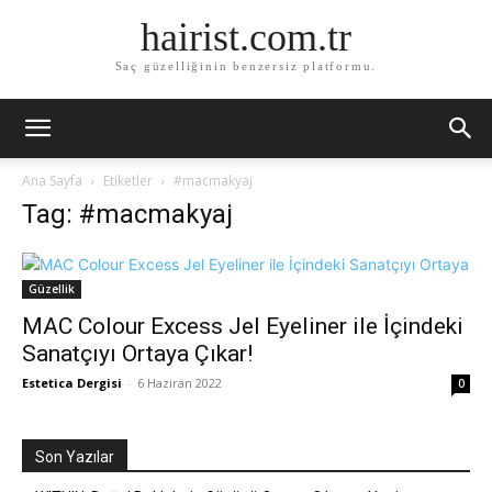
hairist.com.tr
Saç güzelliğinin benzersiz platformu.
Ana Sayfa
Etiketler
#macmakyaj
Tag: #macmakyaj
Güzellik
MAC Colour Excess Jel Eyeliner ile İçindeki
Sanatçıyı Ortaya Çıkar!
Estetica Dergisi
-
6 Haziran 2022
0
Son Yazılar