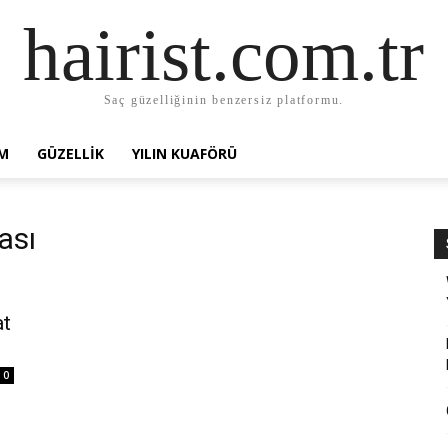
hairist.com.tr
Saç güzelliğinin benzersiz platformu.
AM
GÜZELLIK
YILIN KUAFÖRÜ
ası
at
0