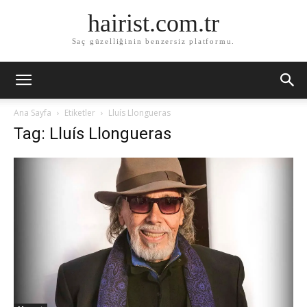
hairist.com.tr
Saç güzelliğinin benzersiz platformu.
Ana Sayfa
Etiketler
Lluís Llongueras
Tag: Lluís Llongueras