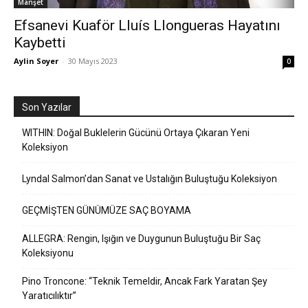
Manşet
Efsanevi Kuaför Lluís Llongueras Hayatını
Kaybetti
Aylin Soyer
-
30 Mayıs 2023
0
Son Yazılar
WITHIN: Doğal Buklelerin Gücünü Ortaya Çıkaran Yeni
Koleksiyon
Lyndal Salmon’dan Sanat ve Ustalığın Buluştuğu Koleksiyon
GEÇMİŞTEN GÜNÜMÜZE SAÇ BOYAMA
ALLEGRA: Rengin, Işığın ve Duygunun Buluştuğu Bir Saç
Koleksiyonu
Pino Troncone: “Teknik Temeldir, Ancak Fark Yaratan Şey
Yaratıcılıktır”