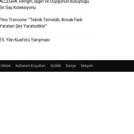
ALLEGRA: Rengin, Işığın ve Duygunun Buluştuğu
Bir Saç Koleksiyonu
Pino Troncone: “Teknik Temeldir, Ancak Fark
Yaratan Şey Yaratıcılıktır”
15. Yılın Kuaförü Yarışması
 Metni
Kullanım Koşulları
Gizlilik
Künye
İletişim