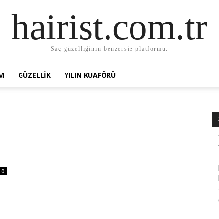
hairist.com.tr
Saç güzelliğinin benzersiz platformu.
AM
GÜZELLIK
YILIN KUAFÖRÜ
0