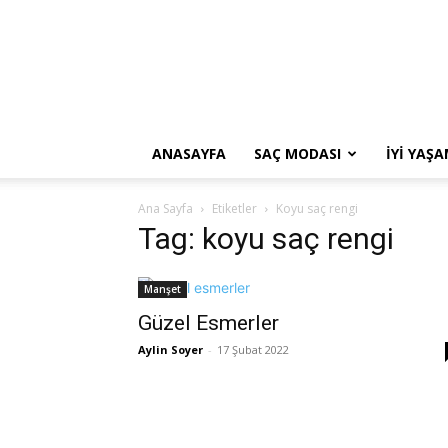
ANASAYFA
SAÇ MODASI
İYI YAŞ
Ana Sayfa
Etiketler
Koyu saç rengi
Tag: koyu saç rengi
Manşet
Güzel Esmerler
Aylin Soyer
-
17 Şubat 2022