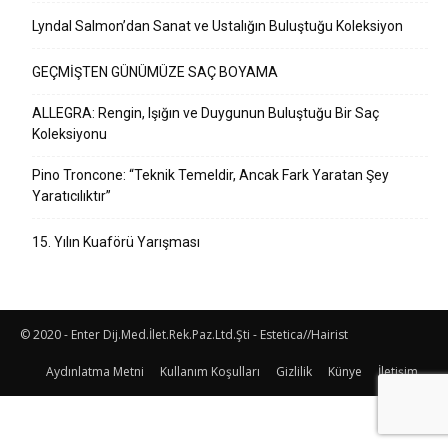
Lyndal Salmon’dan Sanat ve Ustalığın Buluştuğu Koleksiyon
GEÇMİŞTEN GÜNÜMÜZE SAÇ BOYAMA
ALLEGRA: Rengin, Işığın ve Duygunun Buluştuğu Bir Saç
Koleksiyonu
Pino Troncone: “Teknik Temeldir, Ancak Fark Yaratan Şey
Yaratıcılıktır”
15. Yılın Kuaförü Yarışması
© 2020 - Enter Dij.Med.İlet.Rek.Paz.Ltd.Şti - Estetica//Hairist
Aydınlatma Metni
Kullanım Koşulları
Gizlilik
Künye
İletişim