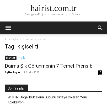
hairist.com.tr
Saç güzelliğinin benzersiz platformu.
Ana Sayfa
Etiketler
Kişisel til
Tag: kişisel til
Manşet
Daima Şık Görünmenin 7 Temel Prensibi
Aylin Soyer
-
8 Aralık 2022
0
Son Yazılar
WITHIN: Doğal Buklelerin Gücünü Ortaya Çıkaran Yeni
Koleksiyon