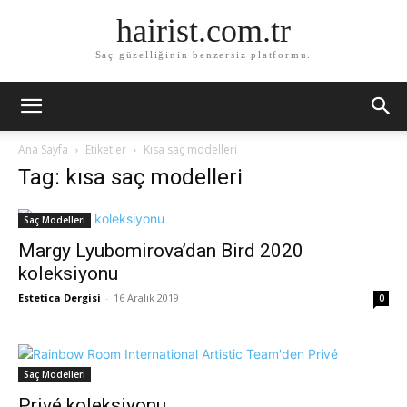
hairist.com.tr
Saç güzelliğinin benzersiz platformu.
Ana Sayfa
Etiketler
Kısa saç modelleri
Tag: kısa saç modelleri
Saç Modelleri
Margy Lyubomirova’dan Bird 2020
koleksiyonu
Estetica Dergisi
-
16 Aralık 2019
0
Saç Modelleri
Privé koleksiyonu