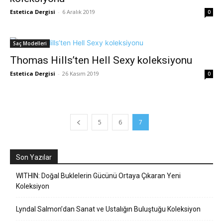
Estetica Dergisi
-
6 Aralık 2019
0
Saç Modelleri
Thomas Hills’ten Hell Sexy koleksiyonu
Estetica Dergisi
-
26 Kasım 2019
0
5
6
7
Son Yazılar
WITHIN: Doğal Buklelerin Gücünü Ortaya Çıkaran Yeni
Koleksiyon
Lyndal Salmon’dan Sanat ve Ustalığın Buluştuğu Koleksiyon