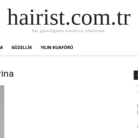
hairist.com.tr
Saç güzelliğinin benzersiz platformu.
AM
GÜZELLIK
YILIN KUAFÖRÜ
rina