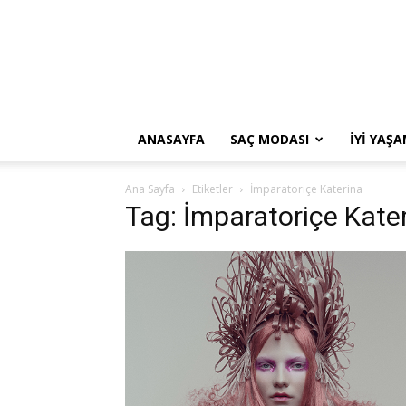
ANASAYFA
SAÇ MODASI
İYI YAŞ
Ana Sayfa
Etiketler
İmparatoriçe Katerina
Tag: İmparatoriçe Kate