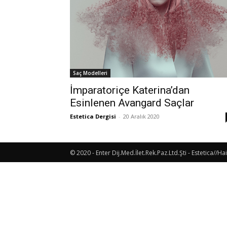
Saç Modelleri
İmparatoriçe Katerina’dan
Esinlenen Avangard Saçlar
Estetica Dergisi
-
20 Aralık 2020
© 2020 - Enter Dij.Med.İlet.Rek.Paz.Ltd.Şti - Estetica//Hai