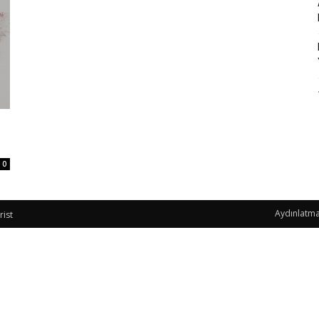
0
Aydınlatma
rist