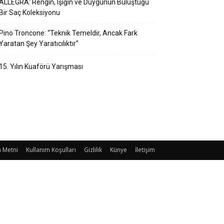
ALLEGRA: Rengin, Işığın ve Duygunun Buluştuğu
Bir Saç Koleksiyonu
Pino Troncone: “Teknik Temeldir, Ancak Fark
Yaratan Şey Yaratıcılıktır”
15. Yılın Kuaförü Yarışması
 Metni
Kullanım Koşulları
Gizlilik
Künye
İletişim