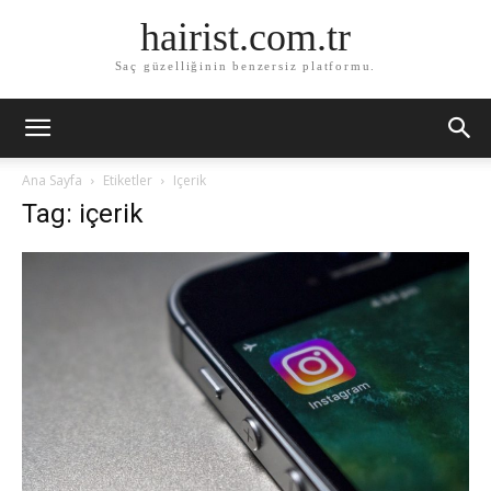
hairist.com.tr
Saç güzelliğinin benzersiz platformu.
Ana Sayfa
Etiketler
Içerik
Tag: içerik