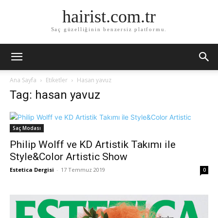
hairist.com.tr
Saç güzelliğinin benzersiz platformu.
Ana Sayfa
Etiketler
Hasan yavuz
Tag: hasan yavuz
Saç Modası
Philip Wolff ve KD Artistik Takımı ile
Style&Color Artistic Show
Estetica Dergisi
-
17 Temmuz 2019
0