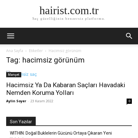
hairist.com.tr
Saç güzelliğinin benzersiz platformu.
Ana Sayfa
Etiketler
Hacimsiz görünüm
Tag: hacimsiz görünüm
Manşet
Hacimsiz Ya Da Kabaran Saçları Havadaki
Nemden Koruma Yolları
Aylin Soyer
-
23 Kasım 2022
0
Son Yazılar
WITHIN: Doğal Buklelerin Gücünü Ortaya Çıkaran Yeni