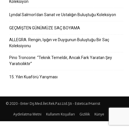
Koleksiyon
Lyndal Salmon’dan Sanat ve Ustalığın Buluştuğu Koleksiyon
GEÇMİŞTEN GÜNÜMÜZE SAÇ BOYAMA
ALLEGRA: Rengin, Işığın ve Duygunun Buluştuğu Bir Saç
Koleksiyonu
Pino Troncone: “Teknik Temeldir, Ancak Fark Yaratan Şey
Yaratıcılıktır”
15. Yılın Kuaförü Yarışması
© 2020 - Enter Dij.Med.İlet.Rek.Paz.Ltd.Şti - Estetica//Hairist
Aydınlatma Metni
Kullanım Koşulları
Gizlilik
Künye
İletişim