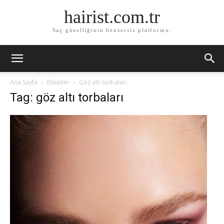
hairist.com.tr
Saç güzelliğinin benzersiz platformu.
Ana Sayfa
Etiketler
Göz altı torbaları
Tag: göz altı torbaları