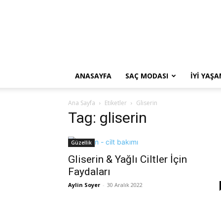
ANASAYFA
SAÇ MODASI
İYI YAŞ
Ana Sayfa
Etiketler
Gliserin
Tag: gliserin
Güzellik
Gliserin & Yağlı Ciltler İçin
Faydaları
Aylin Soyer
-
30 Aralık 2022