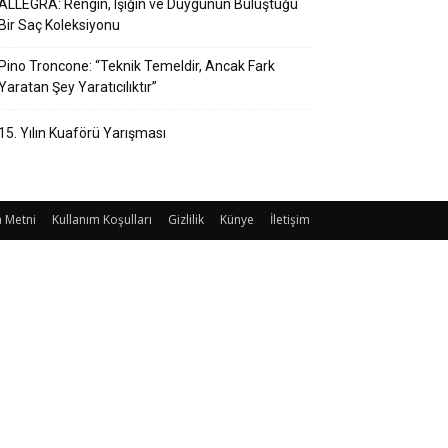
ALLEGRA: Rengin, Işığın ve Duygunun Buluştuğu
Bir Saç Koleksiyonu
Pino Troncone: “Teknik Temeldir, Ancak Fark
Yaratan Şey Yaratıcılıktır”
15. Yılın Kuaförü Yarışması
 Metni
Kullanım Koşulları
Gizlilik
Künye
İletişim