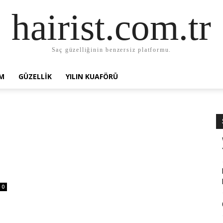
hairist.com.tr
Saç güzelliğinin benzersiz platformu.
AM
GÜZELLIK
YILIN KUAFÖRÜ
0