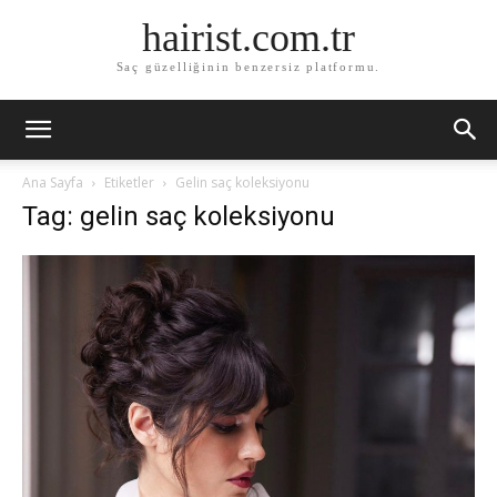
hairist.com.tr
Saç güzelliğinin benzersiz platformu.
Ana Sayfa
Etiketler
Gelin saç koleksiyonu
Tag: gelin saç koleksiyonu