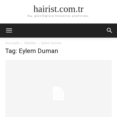
hairist.com.tr
Saç güzelliğinin benzersiz platformu.
Ana Sayfa
Etiketler
Eylem Duman
Tag: Eylem Duman