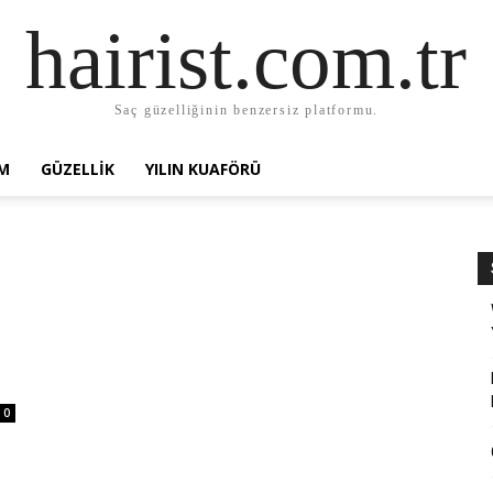
hairist.com.tr
Saç güzelliğinin benzersiz platformu.
AM
GÜZELLIK
YILIN KUAFÖRÜ
0