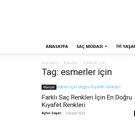
ANASAYFA
SAÇ MODASI
İYI YAŞ
Ana Sayfa
Etiketler
Esmerler için
Tag: esmerler için
Manşet
Farklı Saç Renkleri İçin En Doğru
Kıyafet Renkleri
Aylin Soyer
-
7 Aralık 2022