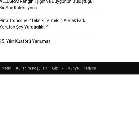
ALLEGRA: Rengin, Işığın ve Duygunun Buluştuğu
Bir Saç Koleksiyonu
Pino Troncone: “Teknik Temeldir, Ancak Fark
Yaratan Şey Yaratıcılıktır”
15. Yılın Kuaförü Yarışması
 Metni
Kullanım Koşulları
Gizlilik
Künye
İletişim