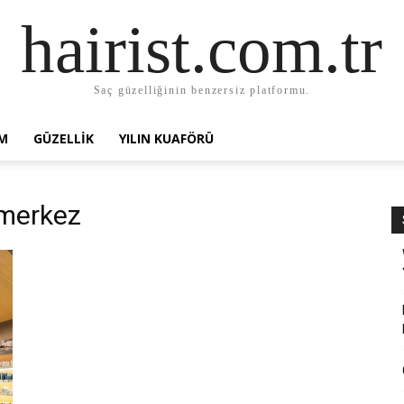
hairist.com.tr
Saç güzelliğinin benzersiz platformu.
AM
GÜZELLIK
YILIN KUAFÖRÜ
kmerkez