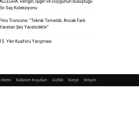
ALLEGRA: Rengin, Işığın ve Duygunun Buluştuğu
Bir Saç Koleksiyonu
Pino Troncone: “Teknik Temeldir, Ancak Fark
Yaratan Şey Yaratıcılıktır”
15. Yılın Kuaförü Yarışması
 Metni
Kullanım Koşulları
Gizlilik
Künye
İletişim