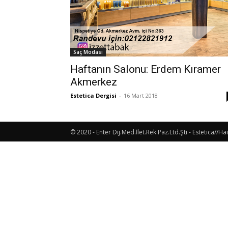
Saç Modası
Haftanın Salonu: Erdem Kıramer
Akmerkez
Estetica Dergisi
-
16 Mart 2018
© 2020 - Enter Dij.Med.İlet.Rek.Paz.Ltd.Şti - Estetica//Hai