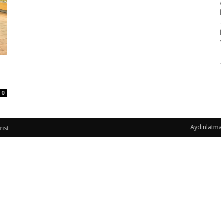
0
Aydınlatma
rist