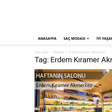
ANASAYFA
SAÇ MODASI
İYI YAŞ
Ana Sayfa
Etiketler
Erdem Kıramer Akmerkez
Tag: Erdem Kıramer A