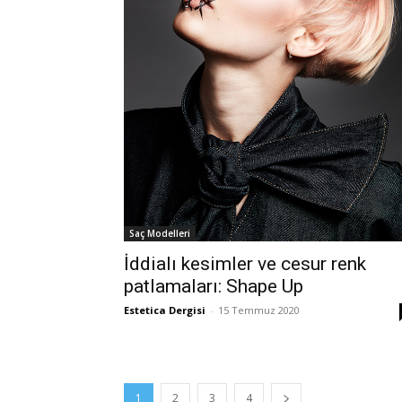
Saç Modelleri
İddialı kesimler ve cesur renk
patlamaları: Shape Up
Estetica Dergisi
-
15 Temmuz 2020
1
2
3
4