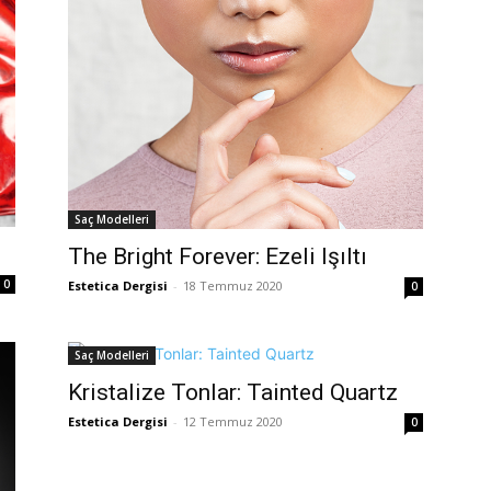
Saç Modelleri
The Bright Forever: Ezeli Işıltı
0
Estetica Dergisi
-
18 Temmuz 2020
0
Saç Modelleri
Kristalize Tonlar: Tainted Quartz
Estetica Dergisi
-
12 Temmuz 2020
0