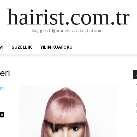
hairist.com.tr
Saç güzelliğinin benzersiz platformu.
AM
GÜZELLIK
YILIN KUAFÖRÜ
eri
0