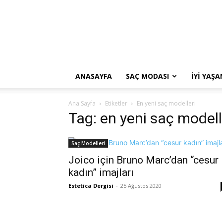
ANASAYFA
SAÇ MODASI
İYI YAŞ
Ana Sayfa
Etiketler
En yeni saç modelleri
Tag: en yeni saç modell
Saç Modelleri
Joico için Bruno Marc’dan “cesur
kadın” imajları
Estetica Dergisi
-
25 Ağustos 2020