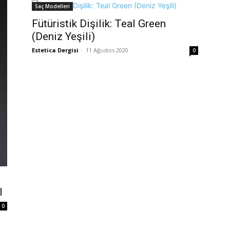
Saç Modelleri
Fütüristik Dişilik: Teal Green
(Deniz Yeşili)
Estetica Dergisi
-
11 Ağustos 2020
0
l
0