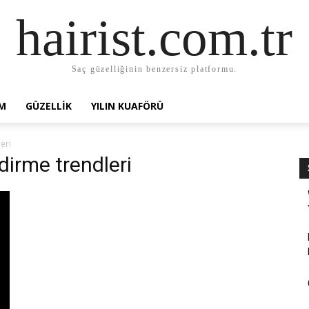
hairist.com.tr
Saç güzelliğinin benzersiz platformu.
AM
GÜZELLIK
YILIN KUAFÖRÜ
eri
dirme trendleri