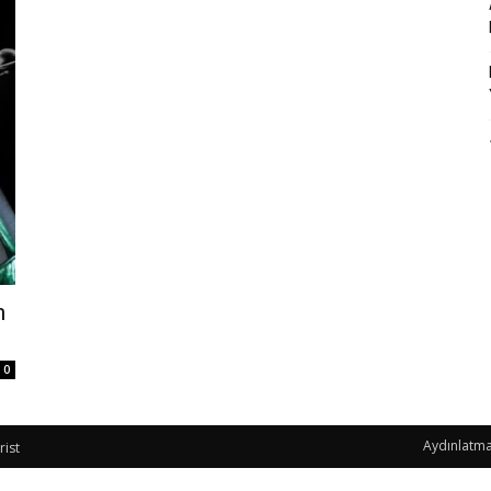
n
0
Aydınlatma
rist