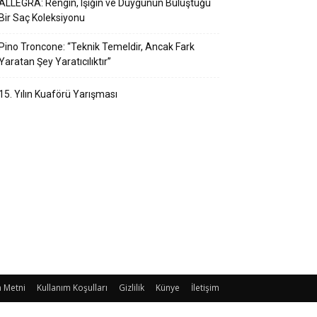
ALLEGRA: Rengin, Işığın ve Duygunun Buluştuğu
Bir Saç Koleksiyonu
Pino Troncone: “Teknik Temeldir, Ancak Fark
Yaratan Şey Yaratıcılıktır”
15. Yılın Kuaförü Yarışması
 Metni
Kullanım Koşulları
Gizlilik
Künye
İletişim