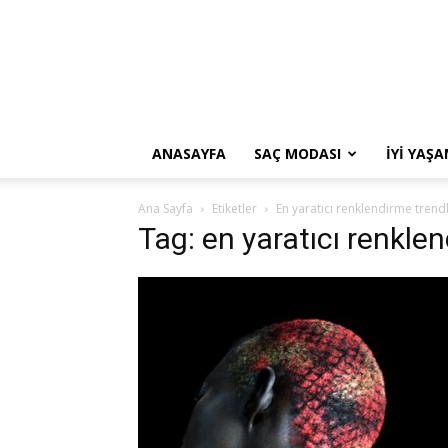
ANASAYFA
SAÇ MODASI
İYI YAŞ
Ana Sayfa
Etiketler
En yaratıcı renklendirme trendl
Tag: en yaratıcı renklen