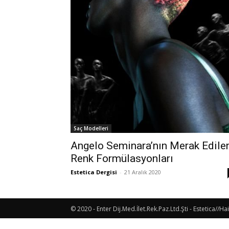
Saç Modelleri
Angelo Seminara’nın Merak Edile
Renk Formülasyonları
Estetica Dergisi
-
21 Aralık 2020
© 2020 - Enter Dij.Med.İlet.Rek.Paz.Ltd.Şti - Estetica//Hai