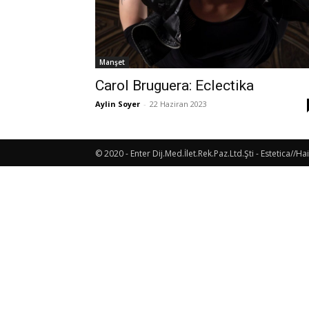
Manşet
Carol Bruguera: Eclectika
Aylin Soyer
-
22 Haziran 2023
© 2020 - Enter Dij.Med.İlet.Rek.Paz.Ltd.Şti - Estetica//Hai