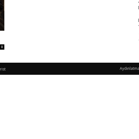
0
Aydınlatma
rist