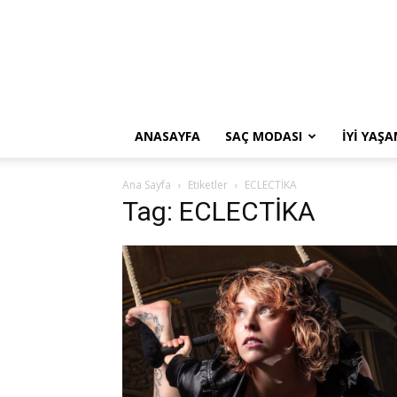
ANASAYFA
SAÇ MODASI
İYI YAŞ
Ana Sayfa
Etiketler
ECLECTİKA
Tag: ECLECTİKA