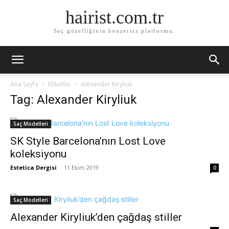
hairist.com.tr
Saç güzelliğinin benzersiz platformu.
Ana Sayfa
Etiketler
Alexander Kiryliuk
Tag: Alexander Kiryliuk
Saç Modelleri
SK Style Barcelona’nın Lost Love
koleksiyonu
Estetica Dergisi
-
11 Ekim 2019
0
Saç Modelleri
Alexander Kiryliuk’den çağdaş stiller