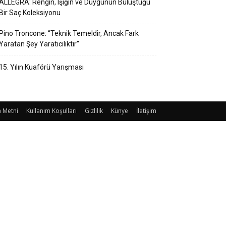
ALLEGRA: Rengin, Işığın ve Duygunun Buluştuğu
Bir Saç Koleksiyonu
Pino Troncone: “Teknik Temeldir, Ancak Fark
Yaratan Şey Yaratıcılıktır”
15. Yılın Kuaförü Yarışması
 Metni
Kullanım Koşulları
Gizlilik
Künye
İletişim