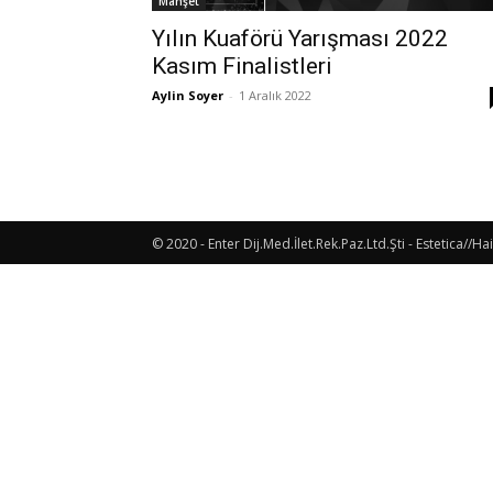
Manşet
Yılın Kuaförü Yarışması 2022
Kasım Finalistleri
Aylin Soyer
-
1 Aralık 2022
© 2020 - Enter Dij.Med.İlet.Rek.Paz.Ltd.Şti - Estetica//Hai