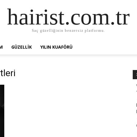
hairist.com.tr
Saç güzelliğinin benzersiz platformu.
AM
GÜZELLIK
YILIN KUAFÖRÜ
leri