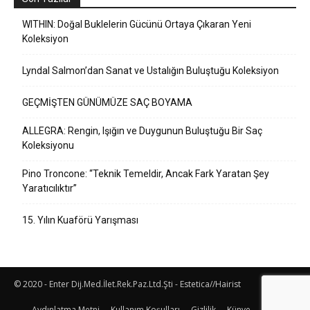
WITHIN: Doğal Buklelerin Gücünü Ortaya Çıkaran Yeni
Koleksiyon
Lyndal Salmon’dan Sanat ve Ustalığın Buluştuğu Koleksiyon
GEÇMİŞTEN GÜNÜMÜZE SAÇ BOYAMA
ALLEGRA: Rengin, Işığın ve Duygunun Buluştuğu Bir Saç
Koleksiyonu
Pino Troncone: “Teknik Temeldir, Ancak Fark Yaratan Şey
Yaratıcılıktır”
15. Yılın Kuaförü Yarışması
© 2020 - Enter Dij.Med.İlet.Rek.Paz.Ltd.Şti - Estetica//Hairist
Aydınlatma Metni
Kullanım Koşulları
Gizlilik
Künye
İletişim