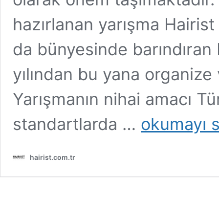
hazırlanan yarışma Hairist
da bünyesinde barındıran 
yılından bu yana organize 
Yarışmanın nihai amacı Tü
Yılın
standartlarda …
okumayı s
Kuaförü
Yarışması
2020
hairist.com.tr
Kuralları